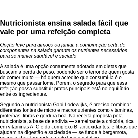
Nutricionista ensina salada fácil que
vale por uma refeição completa
Opção leve para almoço ou jantar, a combinação certa de
componentes na salada garante os nutrientes necessários
para se manter saudável e saciado
A salada é uma opção comumente adotada em dietas que
buscam a perda de peso, podendo ser o terror de quem gosta
de comer muito — há quem acredite que consumi-la é o
mesmo que passar fome. Porém, o segredo para que essa
refeição possa substituir pratos principais está no equilíbrio
entre os ingredientes.
Segundo a nutricionista Gabi Lodewijks, é preciso combinar
diferentes fontes de micro e macronutrientes como vitaminas,
proteínas, fibras e gordura boa. Na receita proposta pela
nutricionista, a base de endívia — semelhante a chicória, rica
em vitaminas A, C e do complexo B, antioxidantes, e fibras que
ajudam na digestão e saciedade — se funde à bergamota,
nozes e chia, tornando o prato leve e nutritivo.